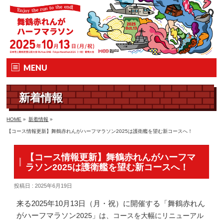
MENU
ホーム
新着情報
大会要項
HOME
»
新着情報
»
【コース情報更新】舞鶴赤れんがハーフマラソン2025は護衛艦を望む新コースへ！
大会の特徴
【コース情報更新】舞鶴赤れんがハーフマ
エントリー
ラソン2025は護衛艦を望む新コースへ！
コース&アクセス
投稿日 : 2025年6月19日
来る2025年10月13日（月・祝）に開催する「舞鶴赤れん
Q&A | お問い合わせ
がハーフマラソン
2025
」は、コースを大幅にリニューアル