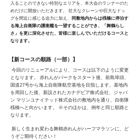
入ることのできない特別なエリアを、本大会のランナーのた
めだけに開放いただきます。 壮大なクレーンや巨大なドッ
グを間近に感じる迫力に加え、
同敷地内からは桟橋に停泊す
る海上自衛隊の護衛艦を一望することができ、「舞鶴らし
さ」を更に深化させた、皆様に楽しんでいただけるコースと
なります。
【新コースの順路（一部）】
今回のリニューアルにより、コースは以下のように変更
となります。 赤れんがパークをスタート後、前島埠頭、
国道27号から海上自衛隊航空基地を目指します。基地内
を周回した後、新設されたカナデビア株式会社、ジャパ
ン マリンユナイテッド株式会社の敷地内を通り、自衛隊
桟橋へと向かいます。 ※そのほかは、例年と同じ順路と
なります。
新しく生まれ変わる舞鶴赤れんがハーフマラソンに、ど
うぞご期待ください！