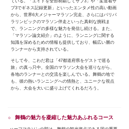
ている。「エイドを全部制覇してサブ3」や「柔道着サ
ブ3でギネス記録更新」といったエンタメ性の高い動画
から、世界6大メジャーマラソン完走、さらにはパリパ
ラリンピックのマラソン伴走といった真剣な挑戦ま
で、ランニングの多様な魅力を発信し続ける。また、
「マラソン論文紹介」のように、ランニングに関する
知識を深めるための情報も提供しており、幅広い層の
ランナーから支持されている。
そして今、こわだ君は「47都道府県をゲストで巡る
旅」の真っ只中。全国のマラソン大会を巡りながら、
各地のランナーとの交流を楽しんでいる。舞鶴の地で
も、彼の熱いランニングへの情熱と、ユニークな視点
から、大会を大いに盛り上げてくれるだろう。
舞鶴の魅力を凝縮した魅力あふれるコース
ハーフマラソンの部は、舞鶴の観光拠点である国の重要