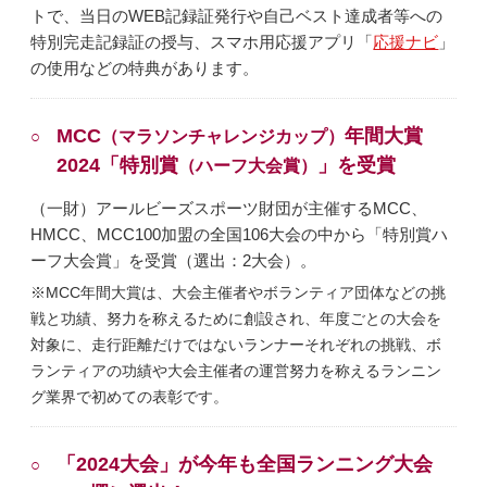
トで、当日のWEB記録証発行や自己ベスト達成者等への
特別完走記録証の授与、スマホ用応援アプリ「
応援ナビ
」
の使用などの特典があります。
MCC
年間大賞
（マラソンチャレンジカップ）
2024「特別賞
」を受賞
（ハーフ大会賞）
（一財）アールビーズスポーツ財団が主催するMCC、
HMCC、MCC100加盟の全国106大会の中から「特別賞ハ
ーフ大会賞」を受賞（選出：2大会）。
MCC年間大賞は、大会主催者やボランティア団体などの挑
戦と功績、努力を称えるために創設され、年度ごとの大会を
対象に、走行距離だけではないランナーそれぞれの挑戦、ボ
ランティアの功績や大会主催者の運営努力を称えるランニン
グ業界で初めての表彰です。
「2024大会」が今年も全国ランニング大会