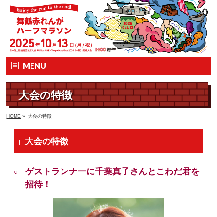
MENU
ホーム
大会の特徴
大会要項
HOME
»
大会の特徴
大会の特徴
大会の特徴
エントリー
ゲストランナーに千葉真子さんとこわだ君を
コース&アクセス
招待！
Q&A | お問い合わせ